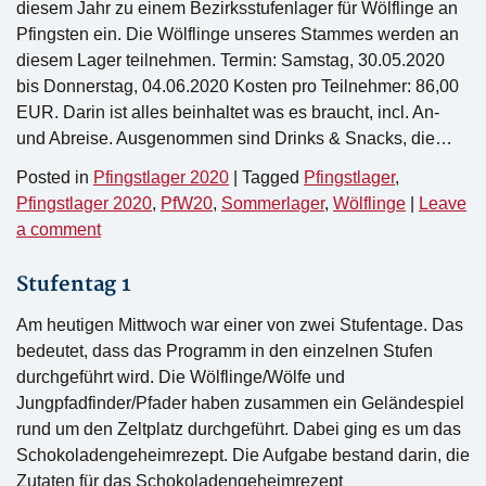
diesem Jahr zu einem Bezirksstufenlager für Wölflinge an
Pfingsten ein. Die Wölflinge unseres Stammes werden an
diesem Lager teilnehmen. Termin: Samstag, 30.05.2020
bis Donnerstag, 04.06.2020 Kosten pro Teilnehmer: 86,00
EUR. Darin ist alles beinhaltet was es braucht, incl. An-
und Abreise. Ausgenommen sind Drinks & Snacks, die…
Posted in
Pfingstlager 2020
|
Tagged
Pfingstlager
,
Pfingstlager 2020
,
PfW20
,
Sommerlager
,
Wölflinge
|
Leave
a comment
Stufentag 1
Am heutigen Mittwoch war einer von zwei Stufentage. Das
bedeutet, dass das Programm in den einzelnen Stufen
durchgeführt wird. Die Wölflinge/Wölfe und
Jungpfadfinder/Pfader haben zusammen ein Geländespiel
rund um den Zeltplatz durchgeführt. Dabei ging es um das
Schokoladengeheimrezept. Die Aufgabe bestand darin, die
Zutaten für das Schokoladengeheimrezept