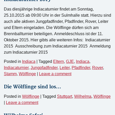
Das diesjährige Indiacaturnier findet am Sonntag,
25.10.2015 ab 09:00 Uhr in der Sulmhalle statt. Hierzu sind
auch alle aktiven Jungpfadfinder, Pfadfinder, Rover, Leiter
und Eltern eingeladen. Die Wölflinge dürfen sich am
Brennballturnier beteiligen. Anmeldeschluss ist der 11.
Oktober 2015. Hier gibts alle weiteren Infos: Indiacaturnier
2015 Ausschreibung zum Indiacaturnier 2015 Anmeldung
zum Indiacaturnier 2015
Posted in
Indiaca
|
Tagged
Eltern
,
GJE
,
Indiaca
,
Indiacaturnier
,
Jungpfadfinder
,
Leiter
,
Pfadfinder
,
Rover
,
Stamm
,
Wölflinge
|
Leave a comment
Die Wölflinge sind los…
Posted in
Wölflinge
|
Tagged
Stuttgart
,
Wilhelma
,
Wölflinge
|
Leave a comment