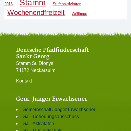
Stamm
2018
Stufenaktivitäten
Wochenendfreizeit
Wölflinge
Deutsche Pfadfinderschaft
Sankt Georg
Stamm St. Dionys
74172 Neckarsulm
Kontakt
Gem. Junger Erwachsener
Gemeinschaft Junger Erwachsener
GJE Betreuungsausschuss
GJE Aktivitäten
GJE Mitgliedschaft