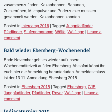
zusammenzufinden. Kakaobohnen, Bananen,
Zuckerrüben, Milchpulver und Puderzucker mussten
gesammelt werden. Kakaobohnen konnten…
Posted in
Intercamp 2016
|
Tagged
Jungpfadfinder
,
Pfadfinder
,
Stufenprogramm
,
Wölfe
,
Wölflinge
|
Leave a
comment
Bald wieder Ebersberg-Wochenende!
Ende November geht es wieder auf unsere
Wochenendfreizeit auf den Ebersberg. Ab sofort könnt ihr
euch hier die Anmeldung herunterladen. Anmeldeschluss
ist der 13.11. Anmeldung Ebersberg 2015
Posted in
Ebersberg 2015
|
Tagged
Ebersberg
,
GJE
,
Jungpfadfinder
,
Pfadfinder
,
Rover
,
Wölflinge
|
Leave a
comment
Indiacaturnier 2015