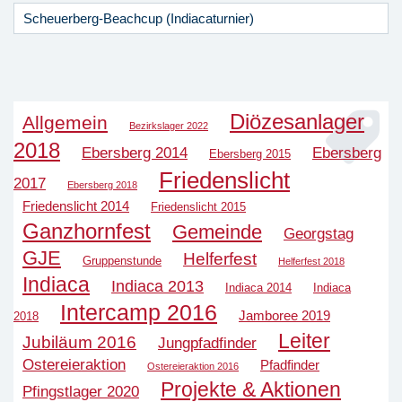
Scheuerberg-Beachcup (Indiacaturnier)
Diözesanlager
Allgemein
Bezirkslager 2022
2018
Ebersberg 2014
Ebersberg
Ebersberg 2015
Friedenslicht
2017
Ebersberg 2018
Friedenslicht 2014
Friedenslicht 2015
Ganzhornfest
Gemeinde
Georgstag
GJE
Helferfest
Gruppenstunde
Helferfest 2018
Indiaca
Indiaca 2013
Indiaca 2014
Indiaca
Intercamp 2016
Jamboree 2019
2018
Leiter
Jubiläum 2016
Jungpfadfinder
Ostereieraktion
Pfadfinder
Ostereieraktion 2016
Projekte & Aktionen
Pfingstlager 2020