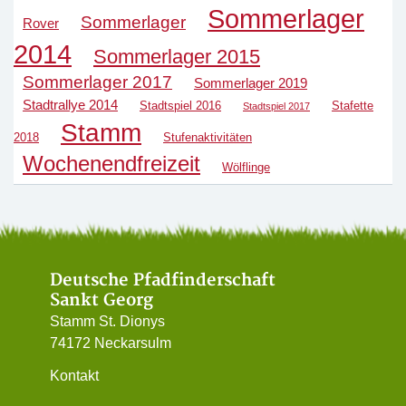
Sommerlager
Sommerlager
Rover
2014
Sommerlager 2015
Sommerlager 2017
Sommerlager 2019
Stadtrallye 2014
Stadtspiel 2016
Stafette
Stadtspiel 2017
Stamm
2018
Stufenaktivitäten
Wochenendfreizeit
Wölflinge
Deutsche Pfadfinderschaft
Sankt Georg
Stamm St. Dionys
74172 Neckarsulm
Kontakt