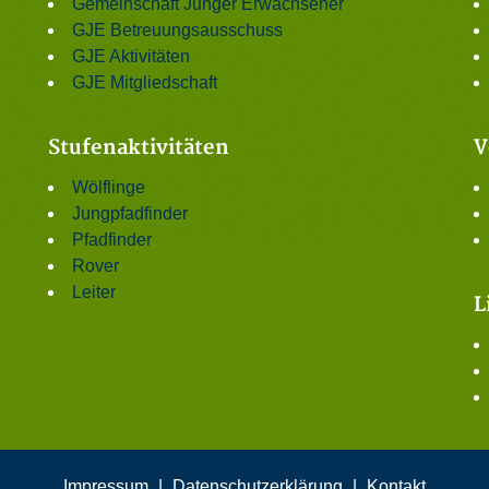
Gemeinschaft Junger Erwachsener
GJE Betreuungsausschuss
GJE Aktivitäten
GJE Mitgliedschaft
Stufenaktivitäten
V
Wölflinge
Jungpfadfinder
Pfadfinder
Rover
Leiter
L
Impressum
|
Datenschutzerklärung
|
Kontakt