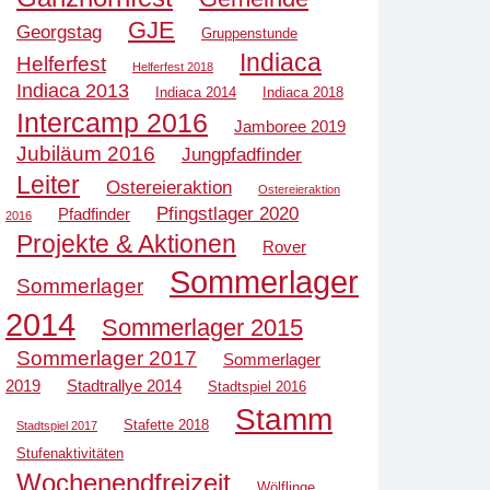
GJE
Georgstag
Gruppenstunde
Indiaca
Helferfest
Helferfest 2018
Indiaca 2013
Indiaca 2014
Indiaca 2018
Intercamp 2016
Jamboree 2019
Jubiläum 2016
Jungpfadfinder
Leiter
Ostereieraktion
Ostereieraktion
Pfingstlager 2020
Pfadfinder
2016
Projekte & Aktionen
Rover
Sommerlager
Sommerlager
2014
Sommerlager 2015
Sommerlager 2017
Sommerlager
2019
Stadtrallye 2014
Stadtspiel 2016
Stamm
Stafette 2018
Stadtspiel 2017
Stufenaktivitäten
Wochenendfreizeit
Wölflinge