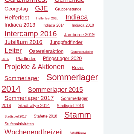
GJE
Georgstag
Gruppenstunde
Indiaca
Helferfest
Helferfest 2018
Indiaca 2013
Indiaca 2014
Indiaca 2018
Intercamp 2016
Jamboree 2019
Jubiläum 2016
Jungpfadfinder
Leiter
Ostereieraktion
Ostereieraktion
Pfingstlager 2020
Pfadfinder
2016
Projekte & Aktionen
Rover
Sommerlager
Sommerlager
2014
Sommerlager 2015
Sommerlager 2017
Sommerlager
2019
Stadtrallye 2014
Stadtspiel 2016
Stamm
Stafette 2018
Stadtspiel 2017
Stufenaktivitäten
Wochenendfreizeit
Wölflinge