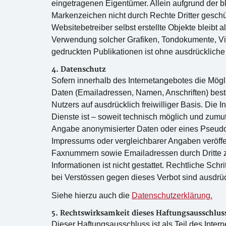
eingetragenen Eigentümer. Allein aufgrund der b
Markenzeichen nicht durch Rechte Dritter geschüt
Websitebetreiber selbst erstellte Objekte bleibt a
Verwendung solcher Grafiken, Tondokumente, Vi
gedruckten Publikationen ist ohne ausdrückliche
4. Datenschutz
Sofern innerhalb des Internetangebotes die Mögli
Daten (Emailadressen, Namen, Anschriften) beste
Nutzers auf ausdrücklich freiwilliger Basis. Di
Dienste ist – soweit technisch möglich und zum
Angabe anonymisierter Daten oder eines Pseudo
Impressums oder vergleichbarer Angaben veröffen
Faxnummern sowie Emailadressen durch Dritte z
Informationen ist nicht gestattet. Rechtliche S
bei Verstössen gegen dieses Verbot sind ausdrüc
Siehe hierzu auch die
Datenschutzerklärung.
5. Rechtswirksamkeit dieses Haftungsausschlus
Dieser Haftungsausschluss ist als Teil des Inter