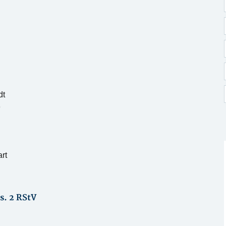
dt
e
rt
s. 2 RStV