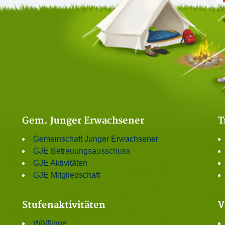
Gem. Junger Erwachsener
T
Gemeinschaft Junger Erwachsener
GJE Betreuungsausschuss
GJE Aktivitäten
GJE Mitgliedschaft
Stufenaktivitäten
V
Wölflinge