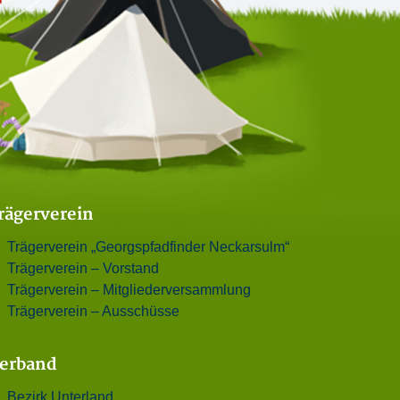
rägerverein
Trägerverein „Georgspfadfinder Neckarsulm“
Trägerverein – Vorstand
Trägerverein – Mitgliederversammlung
Trägerverein – Ausschüsse
erband
Bezirk Unterland