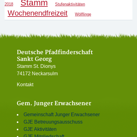
Stamm
2018
Stufenaktivitäten
Wochenendfreizeit
Wölflinge
Deutsche Pfadfinderschaft
Sankt Georg
Stamm St. Dionys
74172 Neckarsulm
Kontakt
Gem. Junger Erwachsener
Gemeinschaft Junger Erwachsener
GJE Betreuungsausschuss
GJE Aktivitäten
GJE Mitgliedschaft