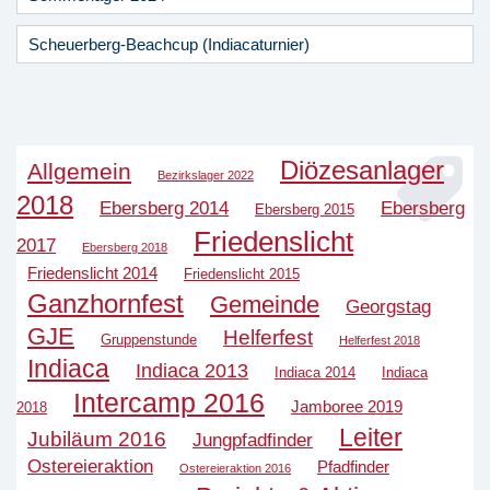
Scheuerberg-Beachcup (Indiacaturnier)
Diözesanlager
Allgemein
Bezirkslager 2022
2018
Ebersberg 2014
Ebersberg
Ebersberg 2015
Friedenslicht
2017
Ebersberg 2018
Friedenslicht 2014
Friedenslicht 2015
Ganzhornfest
Gemeinde
Georgstag
GJE
Helferfest
Gruppenstunde
Helferfest 2018
Indiaca
Indiaca 2013
Indiaca 2014
Indiaca
Intercamp 2016
Jamboree 2019
2018
Leiter
Jubiläum 2016
Jungpfadfinder
Ostereieraktion
Pfadfinder
Ostereieraktion 2016