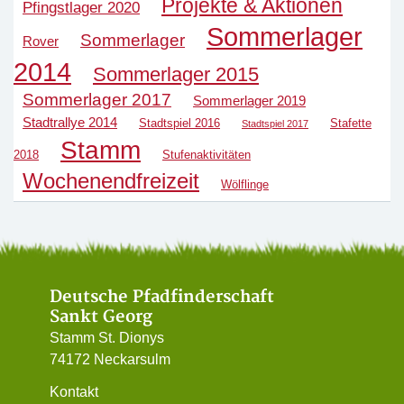
Projekte & Aktionen
Pfingstlager 2020
Sommerlager
Sommerlager
Rover
2014
Sommerlager 2015
Sommerlager 2017
Sommerlager 2019
Stadtrallye 2014
Stadtspiel 2016
Stafette
Stadtspiel 2017
Stamm
2018
Stufenaktivitäten
Wochenendfreizeit
Wölflinge
Deutsche Pfadfinderschaft
Sankt Georg
Stamm St. Dionys
74172 Neckarsulm
Kontakt