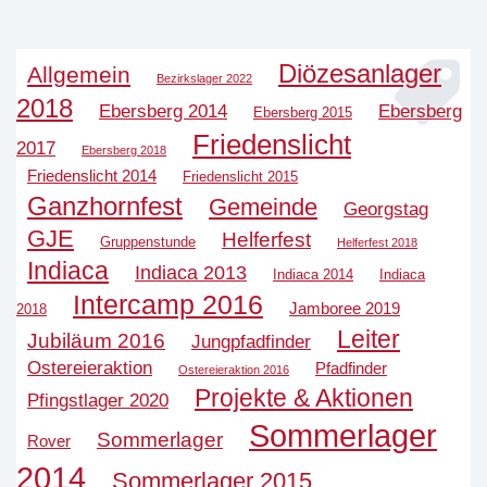
Diözesanlager
Allgemein
Bezirkslager 2022
2018
Ebersberg 2014
Ebersberg
Ebersberg 2015
Friedenslicht
2017
Ebersberg 2018
Friedenslicht 2014
Friedenslicht 2015
Ganzhornfest
Gemeinde
Georgstag
GJE
Helferfest
Gruppenstunde
Helferfest 2018
Indiaca
Indiaca 2013
Indiaca 2014
Indiaca
Intercamp 2016
Jamboree 2019
2018
Leiter
Jubiläum 2016
Jungpfadfinder
Ostereieraktion
Pfadfinder
Ostereieraktion 2016
Projekte & Aktionen
Pfingstlager 2020
Sommerlager
Sommerlager
Rover
2014
Sommerlager 2015