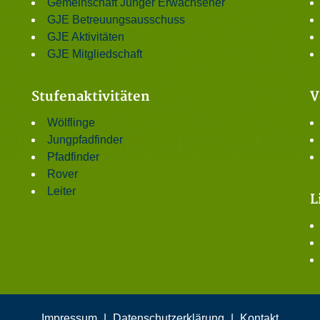
Gemeinschaft Junger Erwachsener
GJE Betreuungsausschuss
GJE Aktivitäten
GJE Mitgliedschaft
Stufenaktivitäten
V
Wölflinge
Jungpfadfinder
Pfadfinder
Rover
Leiter
L
Impressum
|
Datenschutzerklärung
|
Kontakt