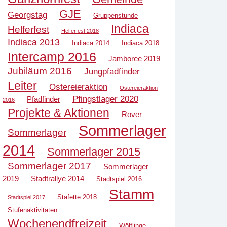
GJE
Georgstag
Gruppenstunde
Indiaca
Helferfest
Helferfest 2018
Indiaca 2013
Indiaca 2014
Indiaca 2018
Intercamp 2016
Jamboree 2019
Jubiläum 2016
Jungpfadfinder
Leiter
Ostereieraktion
Ostereieraktion
Pfingstlager 2020
Pfadfinder
2016
Projekte & Aktionen
Rover
Sommerlager
Sommerlager
2014
Sommerlager 2015
Sommerlager 2017
Sommerlager
2019
Stadtrallye 2014
Stadtspiel 2016
Stamm
Stafette 2018
Stadtspiel 2017
Stufenaktivitäten
Wochenendfreizeit
Wölflinge