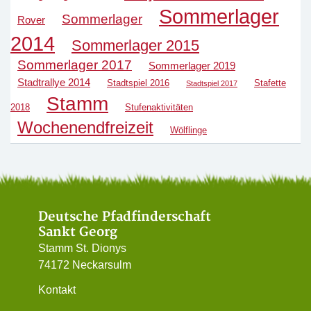
Sommerlager
Sommerlager
Rover
2014
Sommerlager 2015
Sommerlager 2017
Sommerlager 2019
Stadtrallye 2014
Stadtspiel 2016
Stafette
Stadtspiel 2017
Stamm
2018
Stufenaktivitäten
Wochenendfreizeit
Wölflinge
Deutsche Pfadfinderschaft
Sankt Georg
Stamm St. Dionys
74172 Neckarsulm
Kontakt