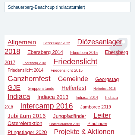
Scheuerberg-Beachcup (Indiacaturnier)
Diözesanlager
Allgemein
Bezirkslager 2022
2018
Ebersberg 2014
Ebersberg
Ebersberg 2015
Friedenslicht
2017
Ebersberg 2018
Friedenslicht 2014
Friedenslicht 2015
Ganzhornfest
Gemeinde
Georgstag
GJE
Helferfest
Gruppenstunde
Helferfest 2018
Indiaca
Indiaca 2013
Indiaca 2014
Indiaca
Intercamp 2016
Jamboree 2019
2018
Leiter
Jubiläum 2016
Jungpfadfinder
Ostereieraktion
Pfadfinder
Ostereieraktion 2016
Projekte & Aktionen
Pfingstlager 2020