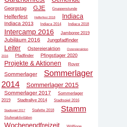
GJE
Georgstag
Gruppenstunde
Indiaca
Helferfest
Helferfest 2018
Indiaca 2013
Indiaca 2014
Indiaca 2018
Intercamp 2016
Jamboree 2019
Jubiläum 2016
Jungpfadfinder
Leiter
Ostereieraktion
Ostereieraktion
Pfingstlager 2020
Pfadfinder
2016
Projekte & Aktionen
Rover
Sommerlager
Sommerlager
2014
Sommerlager 2015
Sommerlager 2017
Sommerlager
2019
Stadtrallye 2014
Stadtspiel 2016
Stamm
Stafette 2018
Stadtspiel 2017
Stufenaktivitäten
Wochenendfreizeit
Wölflinge