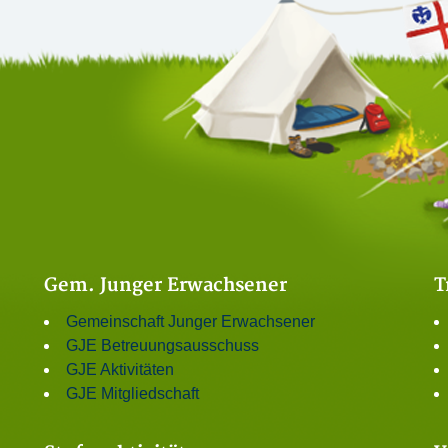
Gem. Junger Erwachsener
T
Gemeinschaft Junger Erwachsener
GJE Betreuungsausschuss
GJE Aktivitäten
GJE Mitgliedschaft