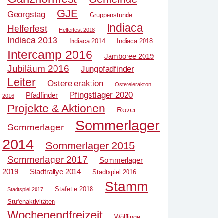
GJE
Georgstag
Gruppenstunde
Indiaca
Helferfest
Helferfest 2018
Indiaca 2013
Indiaca 2014
Indiaca 2018
Intercamp 2016
Jamboree 2019
Jubiläum 2016
Jungpfadfinder
Leiter
Ostereieraktion
Ostereieraktion
Pfingstlager 2020
Pfadfinder
2016
Projekte & Aktionen
Rover
Sommerlager
Sommerlager
2014
Sommerlager 2015
Sommerlager 2017
Sommerlager
2019
Stadtrallye 2014
Stadtspiel 2016
Stamm
Stafette 2018
Stadtspiel 2017
Stufenaktivitäten
Wochenendfreizeit
Wölflinge