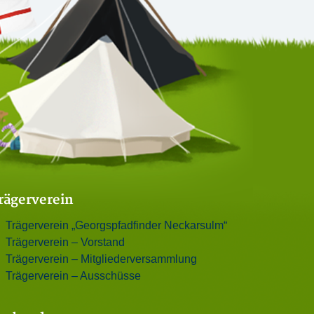
rägerverein
Trägerverein „Georgspfadfinder Neckarsulm“
Trägerverein – Vorstand
Trägerverein – Mitgliederversammlung
Trägerverein – Ausschüsse