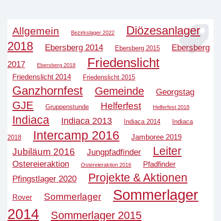
Diözesanlager
Allgemein
Bezirkslager 2022
2018
Ebersberg 2014
Ebersberg
Ebersberg 2015
Friedenslicht
2017
Ebersberg 2018
Friedenslicht 2014
Friedenslicht 2015
Ganzhornfest
Gemeinde
Georgstag
GJE
Helferfest
Gruppenstunde
Helferfest 2018
Indiaca
Indiaca 2013
Indiaca 2014
Indiaca
Intercamp 2016
Jamboree 2019
2018
Leiter
Jubiläum 2016
Jungpfadfinder
Ostereieraktion
Pfadfinder
Ostereieraktion 2016
Projekte & Aktionen
Pfingstlager 2020
Sommerlager
Sommerlager
Rover
2014
Sommerlager 2015