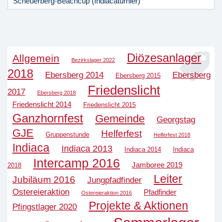
Scheuerberg-Beachcup (Indiacaturnier)
Diözesanlager
Allgemein
Bezirkslager 2022
2018
Ebersberg 2014
Ebersberg
Ebersberg 2015
Friedenslicht
2017
Ebersberg 2018
Friedenslicht 2014
Friedenslicht 2015
Ganzhornfest
Gemeinde
Georgstag
GJE
Helferfest
Gruppenstunde
Helferfest 2018
Indiaca
Indiaca 2013
Indiaca 2014
Indiaca
Intercamp 2016
Jamboree 2019
2018
Leiter
Jubiläum 2016
Jungpfadfinder
Ostereieraktion
Pfadfinder
Ostereieraktion 2016
Projekte & Aktionen
Pfingstlager 2020