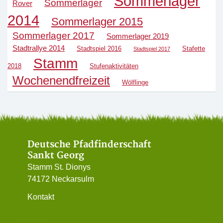
Sommerlager
Sommerlager
Rover
2014
Sommerlager 2015
Sommerlager 2017
Sommerlager 2019
Stadtrallye 2014
Stadtspiel 2016
Stafette
Stadtspiel 2017
Stamm
2018
Stufenaktivitäten
Wochenendfreizeit
Wölflinge
Deutsche Pfadfinderschaft
Sankt Georg
Stamm St. Dionys
74172 Neckarsulm
Kontakt