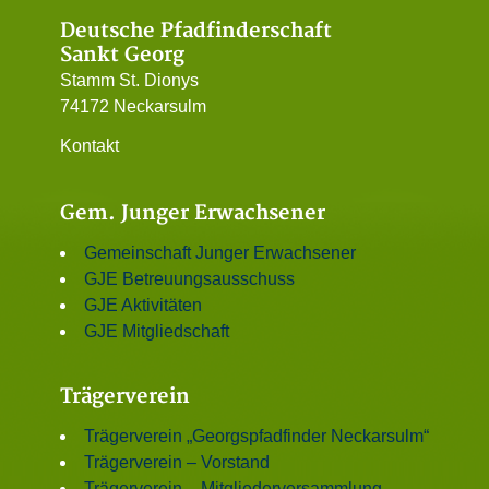
Deutsche Pfadfinderschaft
Sankt Georg
Stamm St. Dionys
74172 Neckarsulm
Kontakt
Gem. Junger Erwachsener
Gemeinschaft Junger Erwachsener
GJE Betreuungsausschuss
GJE Aktivitäten
GJE Mitgliedschaft
Trägerverein
Trägerverein „Georgspfadfinder Neckarsulm“
Trägerverein – Vorstand
Trägerverein – Mitgliederversammlung