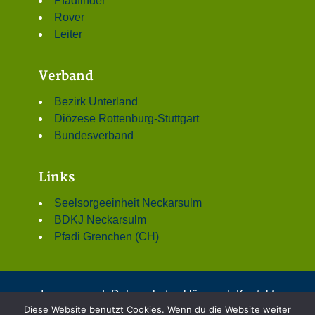
Pfadfinder
Rover
Leiter
Verband
Bezirk Unterland
Diözese Rottenburg-Stuttgart
Bundesverband
Links
Seelsorgeeinheit Neckarsulm
BDKJ Neckarsulm
Pfadi Grenchen (CH)
Impressum
|
Datenschutzerklärung
|
Kontakt
Diese Website benutzt Cookies. Wenn du die Website weiter
© 2001 - 2026 DPSG Stamm St. Dionys, Neckarsulm