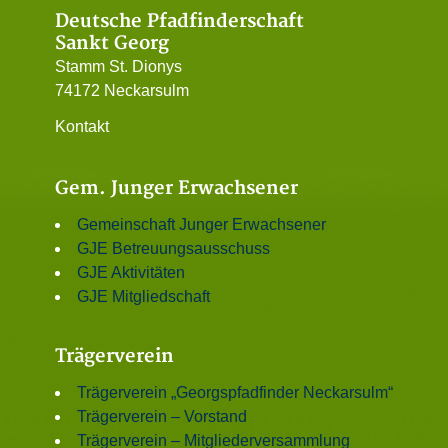
Deutsche Pfadfinderschaft
Sankt Georg
Stamm St. Dionys
74172 Neckarsulm
Kontakt
Gem. Junger Erwachsener
Gemeinschaft Junger Erwachsener
GJE Betreuungsausschuss
GJE Aktivitäten
GJE Mitgliedschaft
Trägerverein
Trägerverein „Georgspfadfinder Neckarsulm“
Trägerverein – Vorstand
Trägerverein – Mitgliederversammlung