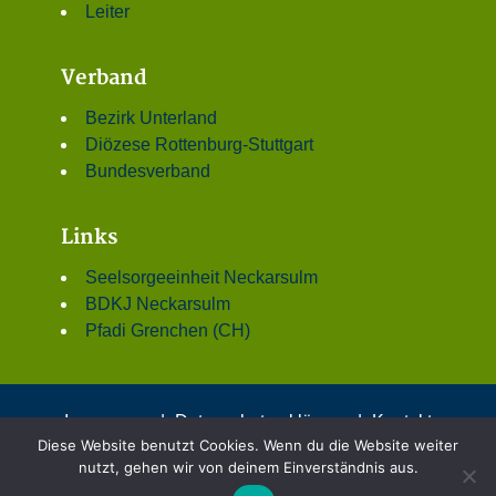
Leiter
Verband
Bezirk Unterland
Diözese Rottenburg-Stuttgart
Bundesverband
Links
Seelsorgeeinheit Neckarsulm
BDKJ Neckarsulm
Pfadi Grenchen (CH)
Impressum
|
Datenschutzerklärung
|
Kontakt
Diese Website benutzt Cookies. Wenn du die Website weiter
© 2001 - 2026 DPSG Stamm St. Dionys, Neckarsulm
nutzt, gehen wir von deinem Einverständnis aus.
Theme mit freundlicher Unterstützung von:
DPSG –