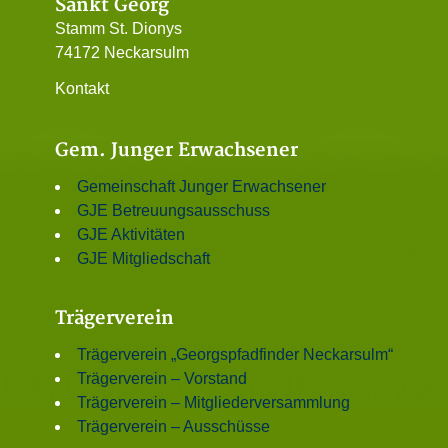
Sankt Georg
Stamm St. Dionys
74172 Neckarsulm
Kontakt
Gem. Junger Erwachsener
Gemeinschaft Junger Erwachsener
GJE Betreuungsausschuss
GJE Aktivitäten
GJE Mitgliedschaft
Trägerverein
Trägerverein „Georgspfadfinder Neckarsulm“
Trägerverein – Vorstand
Trägerverein – Mitgliederversammlung
Trägerverein – Ausschüsse