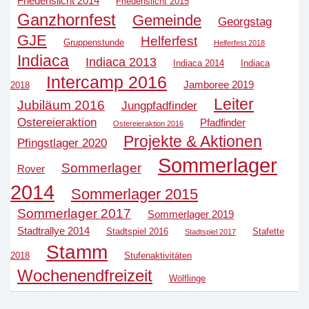
Friedenslicht 2014
Friedenslicht 2015
Ganzhornfest
Gemeinde
Georgstag
GJE
Helferfest
Gruppenstunde
Helferfest 2018
Indiaca
Indiaca 2013
Indiaca 2014
Indiaca
Intercamp 2016
Jamboree 2019
2018
Leiter
Jubiläum 2016
Jungpfadfinder
Ostereieraktion
Pfadfinder
Ostereieraktion 2016
Projekte & Aktionen
Pfingstlager 2020
Sommerlager
Sommerlager
Rover
2014
Sommerlager 2015
Sommerlager 2017
Sommerlager 2019
Stadtrallye 2014
Stadtspiel 2016
Stafette
Stadtspiel 2017
Stamm
2018
Stufenaktivitäten
Wochenendfreizeit
Wölflinge