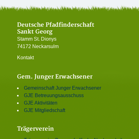
Deutsche Pfadfinderschaft
Sankt Georg
Stamm St. Dionys
74172 Neckarsulm
Kontakt
Gem. Junger Erwachsener
Gemeinschaft Junger Erwachsener
GJE Betreuungsausschuss
GJE Aktivitäten
GJE Mitgliedschaft
Trägerverein