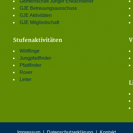
Gemeinschaft Junger Erwachsener
GJE Betreuungsausschuss
GJE Aktivitäten
GJE Mitgliedschaft
Stufenaktivitäten
V
Wölflinge
Jungpfadfinder
Pfadfinder
Rover
Leiter
L
Impressum
|
Datenschutzerklärung
|
Kontakt