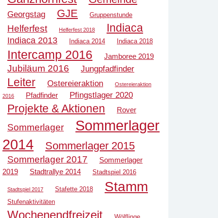
GJE
Georgstag
Gruppenstunde
Indiaca
Helferfest
Helferfest 2018
Indiaca 2013
Indiaca 2014
Indiaca 2018
Intercamp 2016
Jamboree 2019
Jubiläum 2016
Jungpfadfinder
Leiter
Ostereieraktion
Ostereieraktion
Pfingstlager 2020
Pfadfinder
2016
Projekte & Aktionen
Rover
Sommerlager
Sommerlager
2014
Sommerlager 2015
Sommerlager 2017
Sommerlager
2019
Stadtrallye 2014
Stadtspiel 2016
Stamm
Stafette 2018
Stadtspiel 2017
Stufenaktivitäten
Wochenendfreizeit
Wölflinge