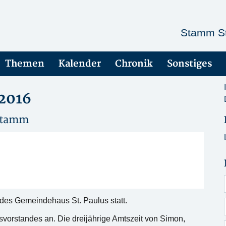
Stamm St
Themen
Kalender
Chronik
Sonstiges
2016
Stamm
es Gemeindehaus St. Paulus statt.
orstandes an. Die dreijährige Amtszeit von Simon,