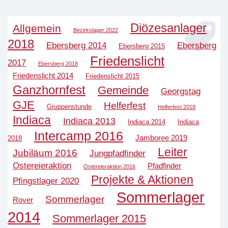
Diözesanlager
Allgemein
Bezirkslager 2022
2018
Ebersberg 2014
Ebersberg
Ebersberg 2015
Friedenslicht
2017
Ebersberg 2018
Friedenslicht 2014
Friedenslicht 2015
Ganzhornfest
Gemeinde
Georgstag
GJE
Helferfest
Gruppenstunde
Helferfest 2018
Indiaca
Indiaca 2013
Indiaca 2014
Indiaca
Intercamp 2016
Jamboree 2019
2018
Leiter
Jubiläum 2016
Jungpfadfinder
Ostereieraktion
Pfadfinder
Ostereieraktion 2016
Projekte & Aktionen
Pfingstlager 2020
Sommerlager
Sommerlager
Rover
2014
Sommerlager 2015