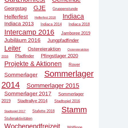
GJE
Georgstag
Gruppenstunde
Indiaca
Helferfest
Helferfest 2018
Indiaca 2013
Indiaca 2014
Indiaca 2018
Intercamp 2016
Jamboree 2019
Jubiläum 2016
Jungpfadfinder
Leiter
Ostereieraktion
Ostereieraktion
Pfingstlager 2020
Pfadfinder
2016
Projekte & Aktionen
Rover
Sommerlager
Sommerlager
2014
Sommerlager 2015
Sommerlager 2017
Sommerlager
2019
Stadtrallye 2014
Stadtspiel 2016
Stamm
Stafette 2018
Stadtspiel 2017
Stufenaktivitäten
Wochenendfreizeit
Wölflinge