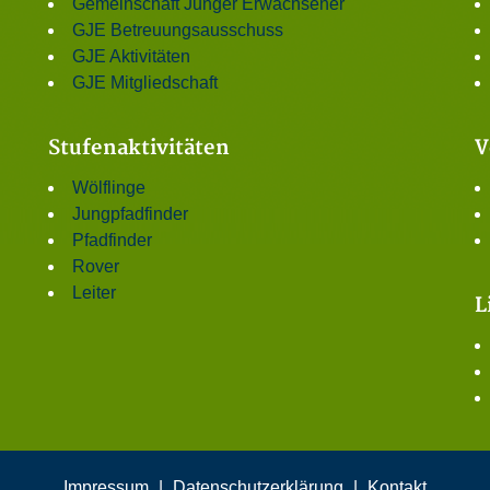
Gemeinschaft Junger Erwachsener
GJE Betreuungsausschuss
GJE Aktivitäten
GJE Mitgliedschaft
Stufenaktivitäten
V
Wölflinge
Jungpfadfinder
Pfadfinder
Rover
Leiter
L
Impressum
|
Datenschutzerklärung
|
Kontakt