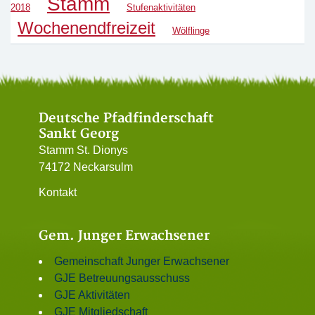
Stamm
2018
Stufenaktivitäten
Wochenendfreizeit
Wölflinge
Deutsche Pfadfinderschaft
Sankt Georg
Stamm St. Dionys
74172 Neckarsulm
Kontakt
Gem. Junger Erwachsener
Gemeinschaft Junger Erwachsener
GJE Betreuungsausschuss
GJE Aktivitäten
GJE Mitgliedschaft