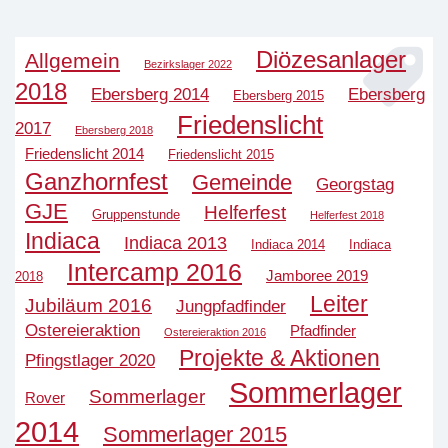
Diözesanlager
Allgemein
Bezirkslager 2022
2018
Ebersberg 2014
Ebersberg
Ebersberg 2015
Friedenslicht
2017
Ebersberg 2018
Friedenslicht 2014
Friedenslicht 2015
Ganzhornfest
Gemeinde
Georgstag
GJE
Helferfest
Gruppenstunde
Helferfest 2018
Indiaca
Indiaca 2013
Indiaca 2014
Indiaca
Intercamp 2016
Jamboree 2019
2018
Leiter
Jubiläum 2016
Jungpfadfinder
Ostereieraktion
Pfadfinder
Ostereieraktion 2016
Projekte & Aktionen
Pfingstlager 2020
Sommerlager
Sommerlager
Rover
2014
Sommerlager 2015