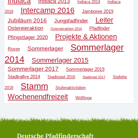
Indiaca
Indiaca 2013
Indiaca 2014
Indiaca
Intercamp 2016
Jamboree 2019
2018
Leiter
Jubiläum 2016
Jungpfadfinder
Ostereieraktion
Pfadfinder
Ostereieraktion 2016
Projekte & Aktionen
Pfingstlager 2020
Sommerlager
Sommerlager
Rover
2014
Sommerlager 2015
Sommerlager 2017
Sommerlager 2019
Stadtrallye 2014
Stadtspiel 2016
Stafette
Stadtspiel 2017
Stamm
2018
Stufenaktivitäten
Wochenendfreizeit
Wölflinge
Deutsche Pfadfinderschaft