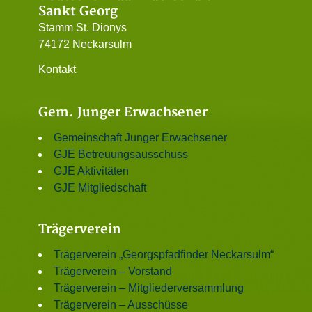
Sankt Georg
Stamm St. Dionys
74172 Neckarsulm
Kontakt
Gem. Junger Erwachsener
Gemeinschaft Junger Erwachsener
GJE Betreuungsausschuss
GJE Aktivitäten
GJE Mitgliedschaft
Trägerverein
Trägerverein „Georgspfadfinder Neckarsulm“
Trägerverein – Vorstand
Trägerverein – Mitgliederversammlung
Trägerverein – Ausschüsse