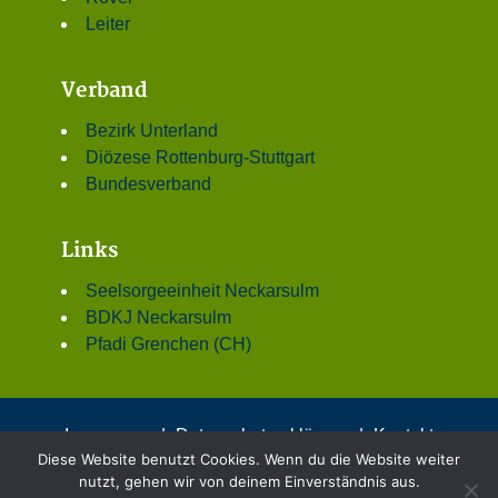
Leiter
Verband
Bezirk Unterland
Diözese Rottenburg-Stuttgart
Bundesverband
Links
Seelsorgeeinheit Neckarsulm
BDKJ Neckarsulm
Pfadi Grenchen (CH)
Impressum
|
Datenschutzerklärung
|
Kontakt
Diese Website benutzt Cookies. Wenn du die Website weiter
© 2001 - 2026 DPSG Stamm St. Dionys, Neckarsulm
nutzt, gehen wir von deinem Einverständnis aus.
Theme mit freundlicher Unterstützung von:
DPSG –