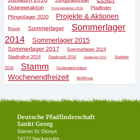
Ostereieraktion
Pfadfinder
Ostereieraktion 2016
Projekte & Aktionen
Pfingstlager 2020
Sommerlager
Sommerlager
Rover
2014
Sommerlager 2015
Sommerlager 2017
Sommerlager 2019
Stadtrallye 2014
Stadtspiel 2016
Stafette
Stadtspiel 2017
Stamm
2018
Stufenaktivitäten
Wochenendfreizeit
Wölflinge
Deutsche Pfadfinderschaft
Sankt Georg
Stamm St. Dionys
74172 Neckarsulm