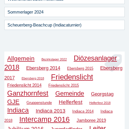
Sommerlager 2024
Scheuerberg-Beachcup (Indiacaturnier)
Diözesanlager
Allgemein
Bezirkslager 2022
2018
Ebersberg 2014
Ebersberg
Ebersberg 2015
Friedenslicht
2017
Ebersberg 2018
Friedenslicht 2014
Friedenslicht 2015
Ganzhornfest
Gemeinde
Georgstag
GJE
Helferfest
Gruppenstunde
Helferfest 2018
Indiaca
Indiaca 2013
Indiaca 2014
Indiaca
Intercamp 2016
Jamboree 2019
2018
Leiter
Jubiläum 2016
Jungpfadfinder