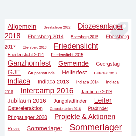
Diözesanlager
Allgemein
Bezirkslager 2022
2018
Ebersberg 2014
Ebersberg
Ebersberg 2015
Friedenslicht
2017
Ebersberg 2018
Friedenslicht 2014
Friedenslicht 2015
Ganzhornfest
Gemeinde
Georgstag
GJE
Helferfest
Gruppenstunde
Helferfest 2018
Indiaca
Indiaca 2013
Indiaca 2014
Indiaca
Intercamp 2016
Jamboree 2019
2018
Leiter
Jubiläum 2016
Jungpfadfinder
Ostereieraktion
Pfadfinder
Ostereieraktion 2016
Projekte & Aktionen
Pfingstlager 2020
Sommerlager
Sommerlager
Rover