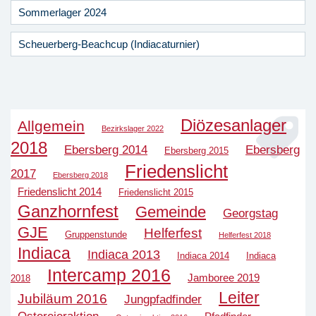
Sommerlager 2024
Scheuerberg-Beachcup (Indiacaturnier)
Diözesanlager
Allgemein
Bezirkslager 2022
2018
Ebersberg 2014
Ebersberg
Ebersberg 2015
Friedenslicht
2017
Ebersberg 2018
Friedenslicht 2014
Friedenslicht 2015
Ganzhornfest
Gemeinde
Georgstag
GJE
Helferfest
Gruppenstunde
Helferfest 2018
Indiaca
Indiaca 2013
Indiaca 2014
Indiaca
Intercamp 2016
Jamboree 2019
2018
Leiter
Jubiläum 2016
Jungpfadfinder
Ostereieraktion