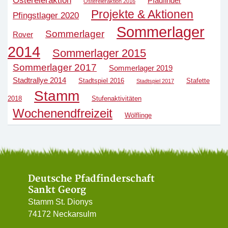
Pfadfinder
Ostereieraktion 2016
Projekte & Aktionen
Pfingstlager 2020
Sommerlager
Sommerlager
Rover
2014
Sommerlager 2015
Sommerlager 2017
Sommerlager 2019
Stadtrallye 2014
Stadtspiel 2016
Stafette
Stadtspiel 2017
Stamm
2018
Stufenaktivitäten
Wochenendfreizeit
Wölflinge
Deutsche Pfadfinderschaft
Sankt Georg
Stamm St. Dionys
74172 Neckarsulm