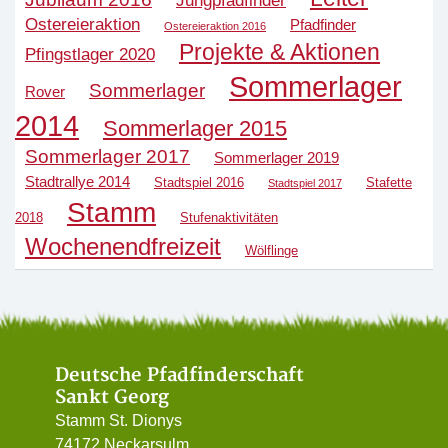
Ostereieraktion
Pfadfinder
Ostereieraktion 2016
Projekte & Aktionen
Pfingstlager 2020
Sommerlager
Sommerlager
Rover
2014
Sommerlager 2015
Sommerlager 2017
Sommerlager 2019
Stadtrallye 2014
Stadtspiel 2016
Stafette
Stadtspiel 2017
Stamm
2018
Stufenaktivitäten
Wochenendfreizeit
Wölflinge
Deutsche Pfadfinderschaft
Sankt Georg
Stamm St. Dionys
74172 Neckarsulm