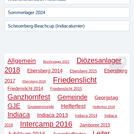
Sommerlager 2024
Scheuerberg-Beachcup (Indiacaturnier)
Diözesanlager
Allgemein
Bezirkslager 2022
2018
Ebersberg 2014
Ebersberg
Ebersberg 2015
Friedenslicht
2017
Ebersberg 2018
Friedenslicht 2014
Friedenslicht 2015
Ganzhornfest
Gemeinde
Georgstag
GJE
Helferfest
Gruppenstunde
Helferfest 2018
Indiaca
Indiaca 2013
Indiaca 2014
Indiaca
Intercamp 2016
Jamboree 2019
2018
Leiter
Jubiläum 2016
Jungpfadfinder