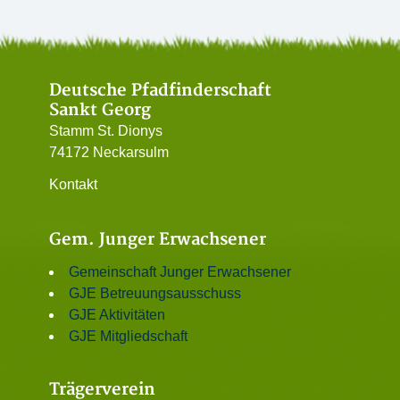
Deutsche Pfadfinderschaft
Sankt Georg
Stamm St. Dionys
74172 Neckarsulm
Kontakt
Gem. Junger Erwachsener
Gemeinschaft Junger Erwachsener
GJE Betreuungsausschuss
GJE Aktivitäten
GJE Mitgliedschaft
Trägerverein