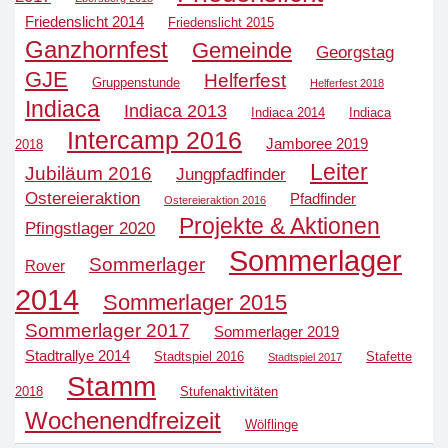
Friedenslicht 2014
Friedenslicht 2015
Ganzhornfest
Gemeinde
Georgstag
GJE
Helferfest
Gruppenstunde
Helferfest 2018
Indiaca
Indiaca 2013
Indiaca 2014
Indiaca
Intercamp 2016
Jamboree 2019
2018
Leiter
Jubiläum 2016
Jungpfadfinder
Ostereieraktion
Pfadfinder
Ostereieraktion 2016
Projekte & Aktionen
Pfingstlager 2020
Sommerlager
Sommerlager
Rover
2014
Sommerlager 2015
Sommerlager 2017
Sommerlager 2019
Stadtrallye 2014
Stadtspiel 2016
Stafette
Stadtspiel 2017
Stamm
2018
Stufenaktivitäten
Wochenendfreizeit
Wölflinge