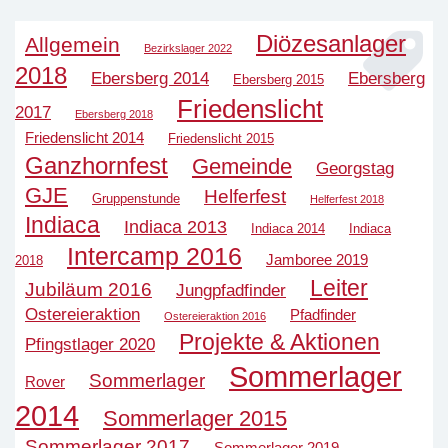
Diözesanlager
Allgemein
Bezirkslager 2022
2018
Ebersberg 2014
Ebersberg
Ebersberg 2015
Friedenslicht
2017
Ebersberg 2018
Friedenslicht 2014
Friedenslicht 2015
Ganzhornfest
Gemeinde
Georgstag
GJE
Helferfest
Gruppenstunde
Helferfest 2018
Indiaca
Indiaca 2013
Indiaca 2014
Indiaca
Intercamp 2016
Jamboree 2019
2018
Leiter
Jubiläum 2016
Jungpfadfinder
Ostereieraktion
Pfadfinder
Ostereieraktion 2016
Projekte & Aktionen
Pfingstlager 2020
Sommerlager
Sommerlager
Rover
2014
Sommerlager 2015
Sommerlager 2017
Sommerlager 2019