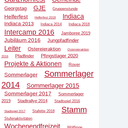
GJE
Georgstag
Gruppenstunde
Indiaca
Helferfest
Helferfest 2018
Indiaca 2013
Indiaca 2014
Indiaca 2018
Intercamp 2016
Jamboree 2019
Jubiläum 2016
Jungpfadfinder
Leiter
Ostereieraktion
Ostereieraktion
Pfingstlager 2020
Pfadfinder
2016
Projekte & Aktionen
Rover
Sommerlager
Sommerlager
2014
Sommerlager 2015
Sommerlager 2017
Sommerlager
2019
Stadtrallye 2014
Stadtspiel 2016
Stamm
Stafette 2018
Stadtspiel 2017
Stufenaktivitäten
Wochenendfreizeit
Wölflinge