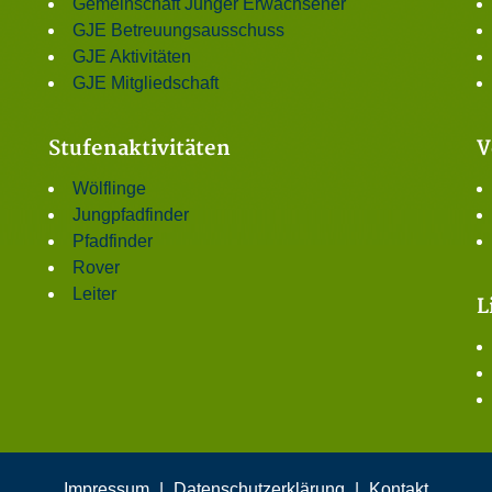
Gemeinschaft Junger Erwachsener
GJE Betreuungsausschuss
GJE Aktivitäten
GJE Mitgliedschaft
Stufenaktivitäten
V
Wölflinge
Jungpfadfinder
Pfadfinder
Rover
Leiter
L
Impressum
|
Datenschutzerklärung
|
Kontakt