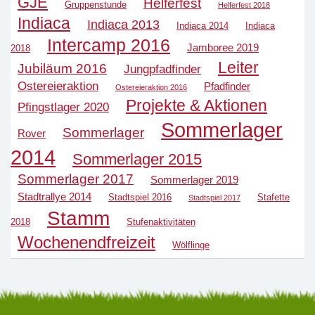
GJE
Helferfest
Gruppenstunde
Helferfest 2018
Indiaca
Indiaca 2013
Indiaca 2014
Indiaca
Intercamp 2016
Jamboree 2019
2018
Leiter
Jubiläum 2016
Jungpfadfinder
Ostereieraktion
Pfadfinder
Ostereieraktion 2016
Projekte & Aktionen
Pfingstlager 2020
Sommerlager
Sommerlager
Rover
2014
Sommerlager 2015
Sommerlager 2017
Sommerlager 2019
Stadtrallye 2014
Stadtspiel 2016
Stafette
Stadtspiel 2017
Stamm
2018
Stufenaktivitäten
Wochenendfreizeit
Wölflinge