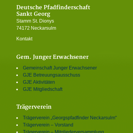
Deutsche Pfadfinderschaft
Sankt Georg
Stamm St. Dionys
74172 Neckarsulm
Kontakt
Gem. Junger Erwachsener
Gemeinschaft Junger Erwachsener
GJE Betreuungsausschuss
GJE Aktivitäten
GJE Mitgliedschaft
Trägerverein
Trägerverein „Georgspfadfinder Neckarsulm“
Trägerverein – Vorstand
Trägerverein – Mitgliederversammlung