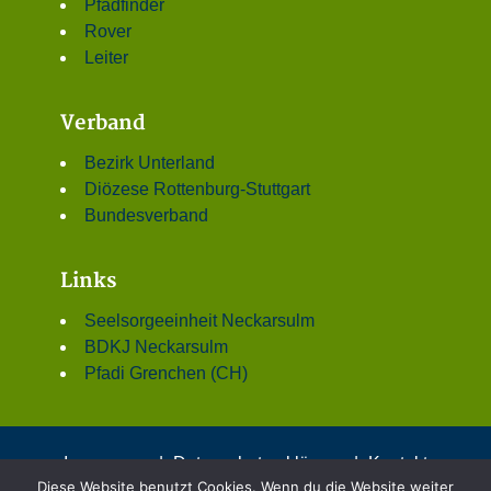
Pfadfinder
Rover
Leiter
Verband
Bezirk Unterland
Diözese Rottenburg-Stuttgart
Bundesverband
Links
Seelsorgeeinheit Neckarsulm
BDKJ Neckarsulm
Pfadi Grenchen (CH)
Impressum
|
Datenschutzerklärung
|
Kontakt
Diese Website benutzt Cookies. Wenn du die Website weiter
© 2001 - 2026 DPSG Stamm St. Dionys, Neckarsulm