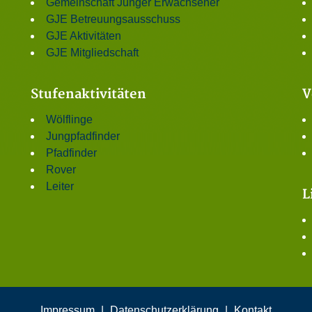
Gemeinschaft Junger Erwachsener
GJE Betreuungsausschuss
GJE Aktivitäten
GJE Mitgliedschaft
Stufenaktivitäten
V
Wölflinge
Jungpfadfinder
Pfadfinder
Rover
Leiter
L
Impressum
|
Datenschutzerklärung
|
Kontakt