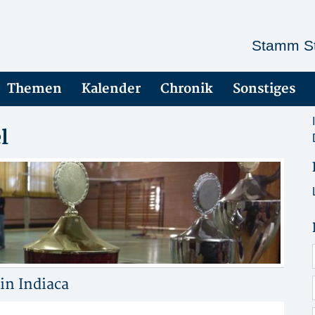
Stamm St
Themen
Kalender
Chronik
Sonstiges
l
 in
Indiaca