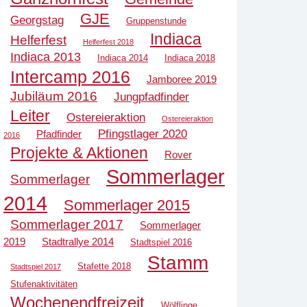
GJE
Georgstag
Gruppenstunde
Indiaca
Helferfest
Helferfest 2018
Indiaca 2013
Indiaca 2014
Indiaca 2018
Intercamp 2016
Jamboree 2019
Jubiläum 2016
Jungpfadfinder
Leiter
Ostereieraktion
Ostereieraktion
Pfingstlager 2020
Pfadfinder
2016
Projekte & Aktionen
Rover
Sommerlager
Sommerlager
2014
Sommerlager 2015
Sommerlager 2017
Sommerlager
2019
Stadtrallye 2014
Stadtspiel 2016
Stamm
Stafette 2018
Stadtspiel 2017
Stufenaktivitäten
Wochenendfreizeit
Wölflinge