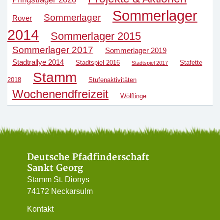
Sommerlager
Sommerlager
Rover
2014
Sommerlager 2015
Sommerlager 2017
Sommerlager 2019
Stadtrallye 2014
Stadtspiel 2016
Stafette
Stadtspiel 2017
Stamm
2018
Stufenaktivitäten
Wochenendfreizeit
Wölflinge
Deutsche Pfadfinderschaft
Sankt Georg
Stamm St. Dionys
74172 Neckarsulm
Kontakt