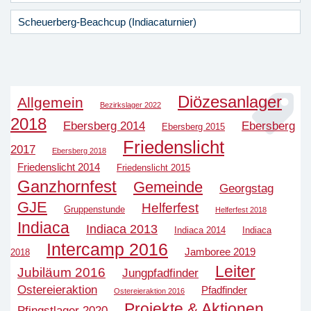
Scheuerberg-Beachcup (Indiacaturnier)
Diözesanlager
Allgemein
Bezirkslager 2022
2018
Ebersberg 2014
Ebersberg
Ebersberg 2015
Friedenslicht
2017
Ebersberg 2018
Friedenslicht 2014
Friedenslicht 2015
Ganzhornfest
Gemeinde
Georgstag
GJE
Helferfest
Gruppenstunde
Helferfest 2018
Indiaca
Indiaca 2013
Indiaca 2014
Indiaca
Intercamp 2016
Jamboree 2019
2018
Leiter
Jubiläum 2016
Jungpfadfinder
Ostereieraktion
Pfadfinder
Ostereieraktion 2016
Projekte & Aktionen
Pfingstlager 2020