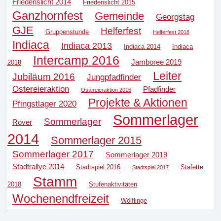
Friedenslicht 2014
Friedenslicht 2015
Ganzhornfest
Gemeinde
Georgstag
GJE
Helferfest
Gruppenstunde
Helferfest 2018
Indiaca
Indiaca 2013
Indiaca 2014
Indiaca
Intercamp 2016
Jamboree 2019
2018
Leiter
Jubiläum 2016
Jungpfadfinder
Ostereieraktion
Pfadfinder
Ostereieraktion 2016
Projekte & Aktionen
Pfingstlager 2020
Sommerlager
Sommerlager
Rover
2014
Sommerlager 2015
Sommerlager 2017
Sommerlager 2019
Stadtrallye 2014
Stadtspiel 2016
Stafette
Stadtspiel 2017
Stamm
2018
Stufenaktivitäten
Wochenendfreizeit
Wölflinge