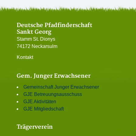
Deutsche Pfadfinderschaft
Sankt Georg
Stamm St. Dionys
74172 Neckarsulm
Kontakt
Gem. Junger Erwachsener
Gemeinschaft Junger Erwachsener
GJE Betreuungsausschuss
GJE Aktivitäten
GJE Mitgliedschaft
Trägerverein