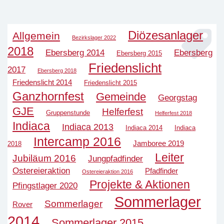
Diözesanlager
Allgemein
Bezirkslager 2022
2018
Ebersberg 2014
Ebersberg
Ebersberg 2015
Friedenslicht
2017
Ebersberg 2018
Friedenslicht 2014
Friedenslicht 2015
Ganzhornfest
Gemeinde
Georgstag
GJE
Helferfest
Gruppenstunde
Helferfest 2018
Indiaca
Indiaca 2013
Indiaca 2014
Indiaca
Intercamp 2016
Jamboree 2019
2018
Leiter
Jubiläum 2016
Jungpfadfinder
Ostereieraktion
Pfadfinder
Ostereieraktion 2016
Projekte & Aktionen
Pfingstlager 2020
Sommerlager
Sommerlager
Rover
2014
Sommerlager 2015