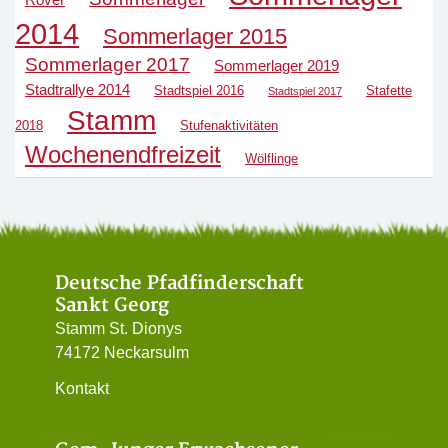
2014
Sommerlager 2015
Sommerlager 2017
Sommerlager 2019
Stadtrallye 2014
Stadtspiel 2016
Stafette
Stadtspiel 2017
Stamm
2018
Stufenaktivitäten
Wochenendfreizeit
Wölflinge
Deutsche Pfadfinderschaft
Sankt Georg
Stamm St. Dionys
74172 Neckarsulm
Kontakt