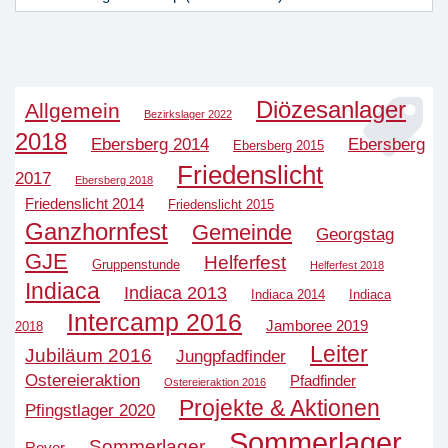
Diözesanlager
Allgemein
Bezirkslager 2022
2018
Ebersberg 2014
Ebersberg
Ebersberg 2015
Friedenslicht
2017
Ebersberg 2018
Friedenslicht 2014
Friedenslicht 2015
Ganzhornfest
Gemeinde
Georgstag
GJE
Helferfest
Gruppenstunde
Helferfest 2018
Indiaca
Indiaca 2013
Indiaca 2014
Indiaca
Intercamp 2016
Jamboree 2019
2018
Leiter
Jubiläum 2016
Jungpfadfinder
Ostereieraktion
Pfadfinder
Ostereieraktion 2016
Projekte & Aktionen
Pfingstlager 2020
Sommerlager
Sommerlager
Rover