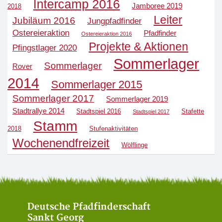
Intercamp 2016
Jamboree 2019
2018
Leiter
Jubiläum 2016
Jungpfadfinder
Ostereieraktion
Pfadfinder
Ostereieraktion 2016
Projekte & Aktionen
Pfingstlager 2020
Sommerlager
Sommerlager
Rover
2014
Sommerlager 2015
Sommerlager 2017
Sommerlager 2019
Stadtrallye 2014
Stadtspiel 2016
Stafette
Stadtspiel 2017
Stamm
2018
Stufenaktivitäten
Wochenendfreizeit
Wölflinge
Deutsche Pfadfinderschaft
Sankt Georg