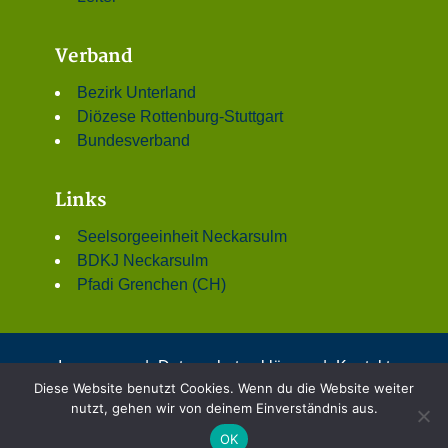
Verband
Bezirk Unterland
Diözese Rottenburg-Stuttgart
Bundesverband
Links
Seelsorgeeinheit Neckarsulm
BDKJ Neckarsulm
Pfadi Grenchen (CH)
Impressum
|
Datenschutzerklärung
|
Kontakt
Diese Website benutzt Cookies. Wenn du die Website weiter
© 2001 - 2026 DPSG Stamm St. Dionys, Neckarsulm
nutzt, gehen wir von deinem Einverständnis aus.
Theme mit freundlicher Unterstützung von:
DPSG –
Deutsche Pfadfinderschaft Sankt Georg
OK